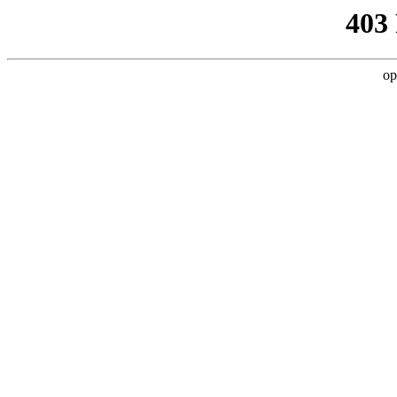
403
op